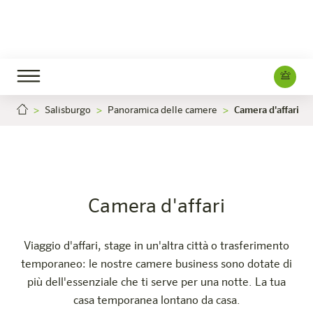
Salisburgo
Panoramica delle camere
Camera d'affari
Camera d'affari
Carriera
Salzburg
L'hotel
Camere e offerte
Esperienza
Info
Camera d'affari
Viaggio d'affari, stage in un'altra città o trasferimento
temporaneo: le nostre camere business sono dotate di
più dell'essenziale che ti serve per una notte. La tua
casa temporanea lontano da casa.