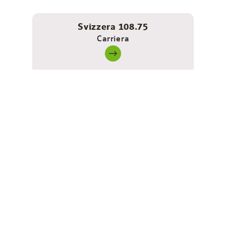
Svizzera 108.75
Carriera
Ideale per
soggiorni in città o
viaggi di lavoro
Il comodo letto matrimoniale assicura un sonno
ristoratore dopo una giornata intensa. Se necessario,
può essere trasformato in due letti singoli separati, ad