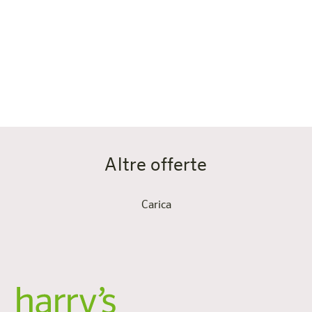
alcuna violazione…ter…dell’accesso. L’aria condizionata
offre un comfort ancora maggiore, soprattutto nei caldi
mesi estivi. Che si tratti di un breve soggiorno o di un
periodo più lungo, le nostre camere business offrono
tutto il necessario per un soggiorno piacevole e pratico.
Altre offerte
Carica