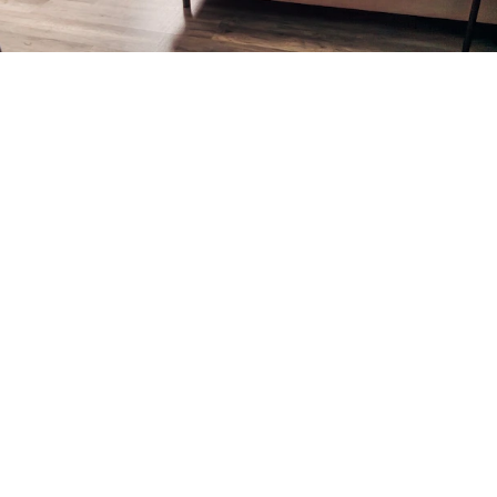
Hotelzimmer, Studio & Apartments in Salzburg
Fühl dich wie zuhause.
Willkommen in Salzburg! Unsere komplett neu
eingerichteten, komfortablen Hotelzimmer wurden mit
Liebe zum Detail gestaltet und bieten den perfekten
Rückzugsort nach einem ereignisreichen Tag.
Schlemme ein paar Mozartkugeln im bequemen
Schlafsessel oder lasse dir abends im gemütlichen
Doppelbett noch einmal die Salzburger Festspiele
Revue passieren. Ob allein geschäftlich unterwegs, mit
Freunden in einem Gemeinschaftszimmer oder als