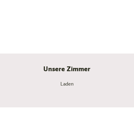
Familie in zwei separaten Zimmern mit Verbindungstür,
wir bieten dir durchdachte Lösungen für alles, was du
für einen entspannten Aufenthalt benötigst. Lass dich
von unserer Gastfreundschaft verwöhnen und erlebe
die einzigartige Atmosphäre Salzburgs direkt vor der
Tür.
Unsere Zimmer
Laden