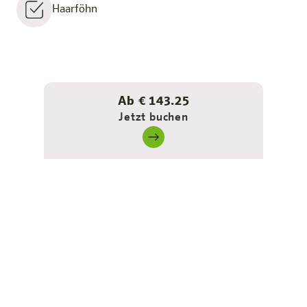
Haarföhn
Ab € 143.25
Jetzt buchen
Hier macht ihr es euch so gemütlich, wie es zu euch
passt: Das Doppelbett lässt sich ganz einfach in zwei
Einzelbetten trennen, das Sofa wird kurzerhand zum