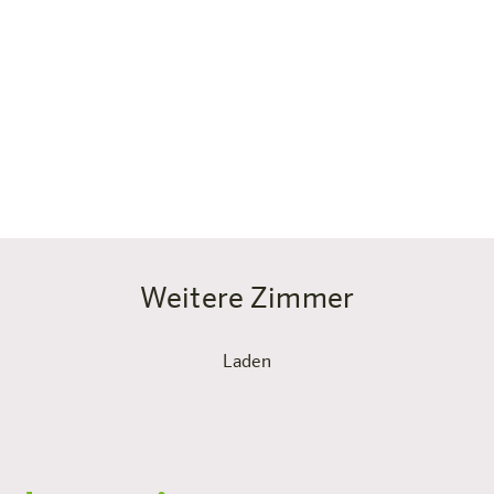
… ihr Wert legt auf gute Schlafplätze, Stauraum,
getrennte Sanitärräume, Klimaanlage & Streaming/TV-
Entertainment.
Kurz: perfekt für alle, die in Salzburg gemeinsam
wohnen möchten – easy, entspannt, flexibel und richtig
gemütlich. Ready für den nächsten Standort?
Weitere Zimmer
Laden